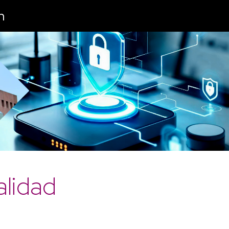
n
alidad