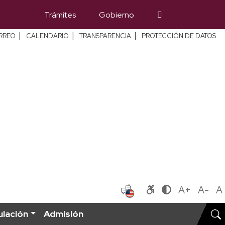
Trámites
Gobierno
|
|
|
RREO
CALENDARIO
TRANSPARENCIA
PROTECCIÓN DE DATOS
A+
A-
A
ulación
Admisión