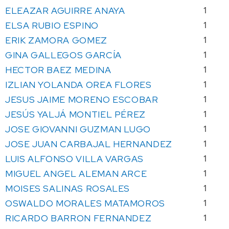
ELEAZAR AGUIRRE ANAYA
1
ELSA RUBIO ESPINO
1
ERIK ZAMORA GOMEZ
1
GINA GALLEGOS GARCÍA
1
HECTOR BAEZ MEDINA
1
IZLIAN YOLANDA OREA FLORES
1
JESUS JAIME MORENO ESCOBAR
1
JESÚS YALJÁ MONTIEL PÉREZ
1
JOSE GIOVANNI GUZMAN LUGO
1
JOSE JUAN CARBAJAL HERNANDEZ
1
LUIS ALFONSO VILLA VARGAS
1
MIGUEL ANGEL ALEMAN ARCE
1
MOISES SALINAS ROSALES
1
OSWALDO MORALES MATAMOROS
1
RICARDO BARRON FERNANDEZ
1