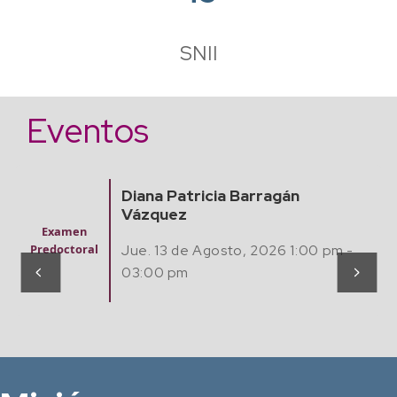
SNII
Eventos
Finding Algebraic Mathematica
Models from Experimental Da
Seminario
with Artificial Intelligence
Matemátic
m -
as,
Computaci
Jue. 20 Agosto, 2026 12:00 pm -
ón y Café
02:00 pm