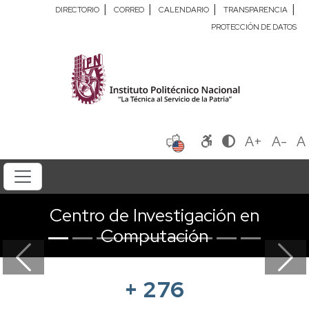
|
|
|
|
DIRECTORIO
CORREO
CALENDARIO
TRANSPARENCIA
PROTECCIÓN DE DATOS
A+
A-
A
Centro de Investigación en
Computación
Previous
Next
+
276