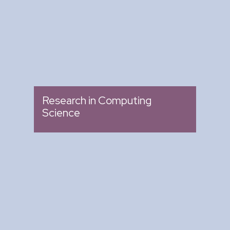
: Memoria de Congresos
Tipo
Research in Computing
Science
Arte y Ciencia para Tod@s
: Ciclo de Conferencias
Tipo
: Biblioteca del CIC
Lugar