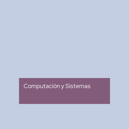
Revista Computación y
Sistemas
: Revista Mexicana de
Tipo
Investigación Científica y
Tecnológica del SECIHTI
: 2007
Ingreso
Computación y Sistemas
Research in Computing
Science