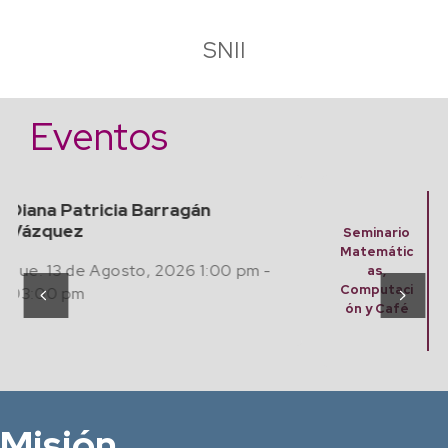
SNII
Eventos
Finding Algebraic Mathematical
Models from Experimental Data
Seminario
with Artificial Intelligence
Matemátic
as,
Jue. 20 Agosto, 2026 12:00 pm -
Computaci
ón y Café
02:00 pm
Misión