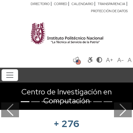
|
|
|
|
DIRECTORIO
CORREO
CALENDARIO
TRANSPARENCIA
PROTECCIÓN DE DATOS
A+
A-
A
Centro de Investigación en
Computación
Previous
Next
+
276