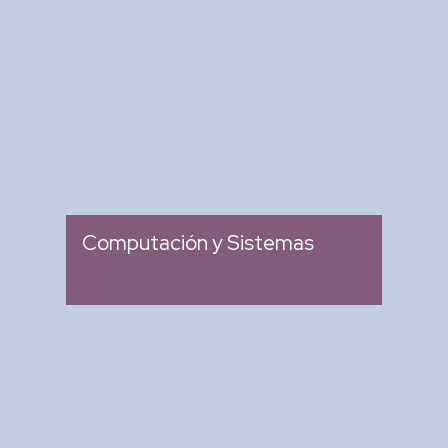
Revista Computación y
Sistemas
: Revista Mexicana de
Tipo
Investigación Científica y
Tecnológica del SECIHTI
: 2007
Ingreso
Computación y Sistemas
Research in Computing
Science
: Memoria de Congresos
Tipo