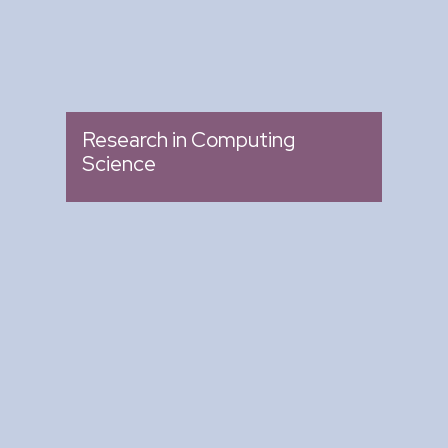
Research in Computing
Science
Arte y Ciencia para Tod@s
: Ciclo de Conferencias
Tipo
: Biblioteca del CIC
Lugar
: Miércoles 04:00 pm -
Fecha
05:00 pm