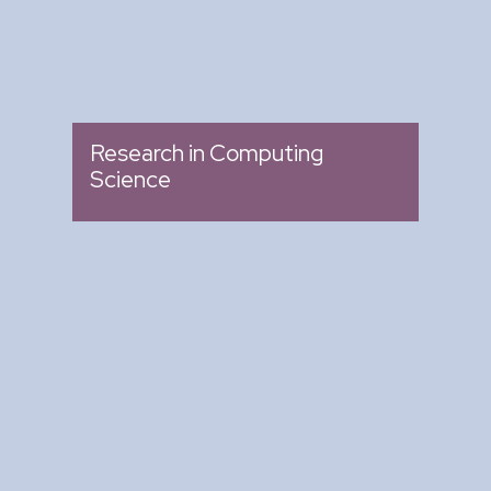
Research in Computing
Science
Arte y Ciencia para Tod@s
: Ciclo de Conferencias
Tipo
: Biblioteca del CIC
Lugar
: Miércoles 04:00 pm -
Fecha
05:00 pm