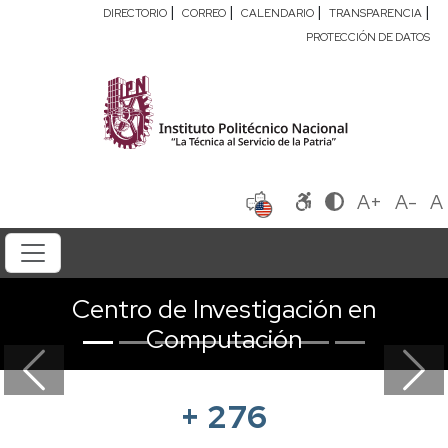
|
|
|
|
DIRECTORIO
CORREO
CALENDARIO
TRANSPARENCIA
PROTECCIÓN DE DATOS
A+
A-
A
Centro de Investigación en
Computación
Previous
Next
+
276