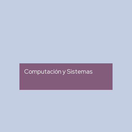
Revista Computación y
Sistemas
: Revista Mexicana de
Tipo
Investigación Científica y
Tecnológica del SECIHTI
: 2007
Ingreso
Computación y Sistemas
Research in Computing
Science
: Memoria de Congresos
Tipo