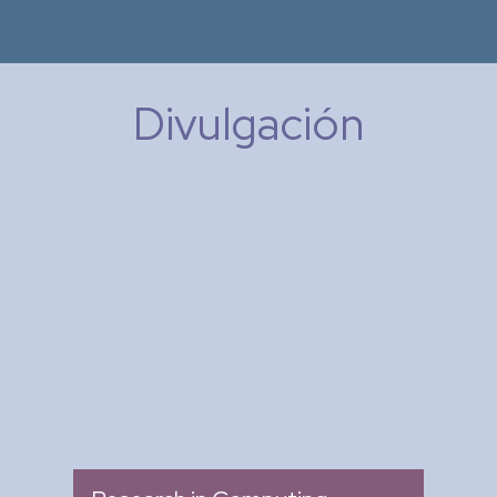
Divulgación
Research in Computing
Science
: Memoria de Congresos
Tipo