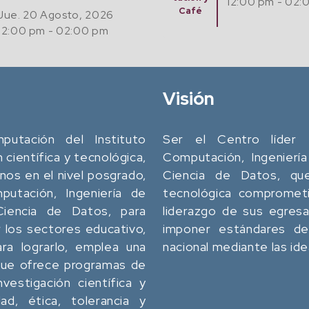
12:00 pm - 02:00 pm
Café
Visión
utación del Instituto
Ser el Centro líder 
n científica y tecnológica,
Computación, Ingeniería
os en el nivel posgrado,
Ciencia de Datos, que 
utación, Ingeniería de
tecnológica comprometi
 Ciencia de Datos, para
liderazgo de sus egres
 los sectores educativo,
imponer estándares de 
ara lograrlo, emplea una
nacional mediante las id
 que ofrece programas de
vestigación científica y
dad, ética, tolerancia y