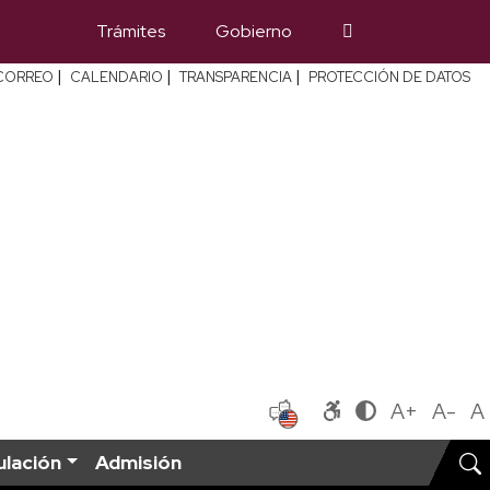
Trámites
Gobierno
|
|
|
CORREO
CALENDARIO
TRANSPARENCIA
PROTECCIÓN DE DATOS
A+
A-
A
ulación
Admisión