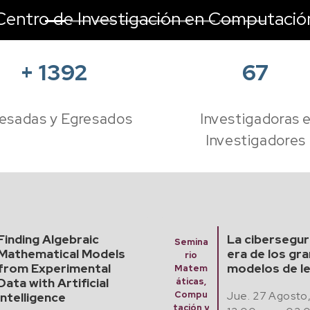
Centro de Investigación en Computació
+
1392
67
esadas y Egresados
Investigadoras 
Investigadores
La ciberseguridad en la
D
Semina
era de los grandes
V
Exame
rio
modelos de lenguaje
n
Matem
J
Predoc
áticas,
toral
Jue. 27 Agosto, 2026
Compu
1
tación y