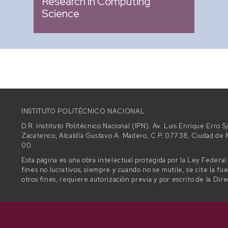
Research in Computing
Science
INSTITUTO POLITÉCNICO NACIONAL
D.R. Instituto Politécnico Nacional (IPN). Av. Luis Enrique Erro
Zacatenco, Alcaldía Gustavo A. Madero, C.P. 07738, Ciudad d
00.
Esta página es una obra intelectual protegida por la Ley Federa
fines no lucrativos, siempre y cuando no se mutile, se cite la fu
otros fines, requiere autorización previa y por escrito de la Dir