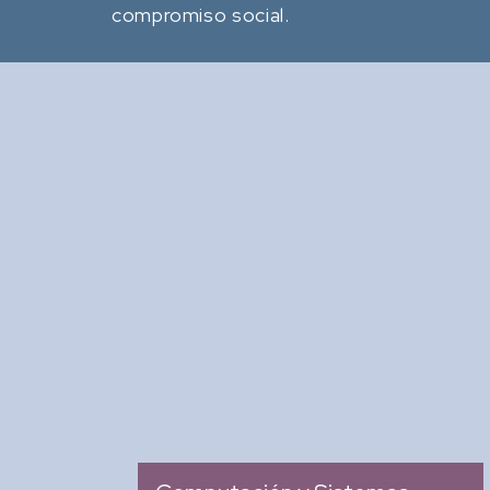
compromiso social.
Revista Computación y
Sistemas
: Revista Mexicana de
Tipo
Investigación Científica y
Tecnológica del SECIHTI
: 2007
Ingreso