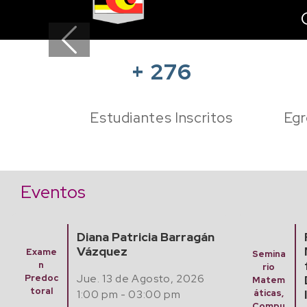
Previous
+
276
Estudiantes Inscritos
Egr
Eventos
a Barragán
Finding Algebraic
Mathematical Models
Semina
from Experimental
rio
sto, 2026
Data with Artificial
Matem
Intelligence
00 pm
áticas,
Compu