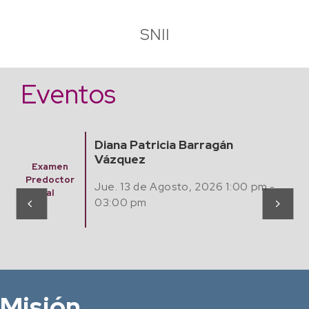
SNII
Eventos
Finding Algebraic Mathemat
Models from Experimental 
Seminario
with Artificial Intelligence
Matemátic
 pm -
as,
Jue. 20 Agosto, 2026 12:00 pm
Computaci
ón y Café
02:00 pm
Misión