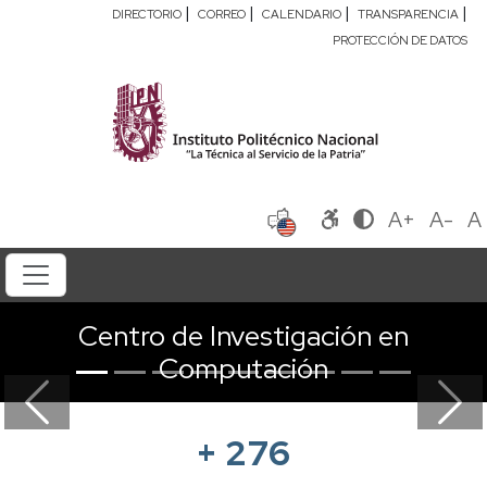
|
|
|
|
DIRECTORIO
CORREO
CALENDARIO
TRANSPARENCIA
PROTECCIÓN DE DATOS
A+
A-
A
Centro de Investigación en
Computación
Previous
Next
+
276