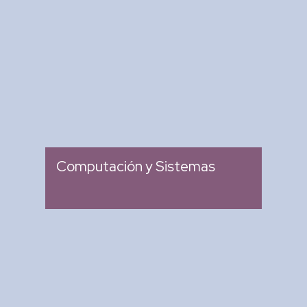
Revista Computación y
Sistemas
: Revista Mexicana de
Tipo
Investigación Científica y
Tecnológica del SECIHTI
: 2007
Ingreso
Computación y Sistemas
Research in Computing
Science
: Memoria de Congresos
Tipo